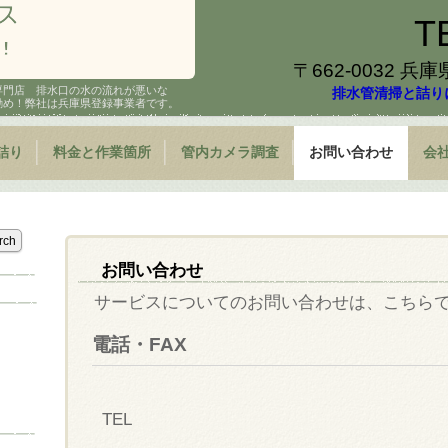
T
〒662-0032 兵
専門店 排水口の水の流れが悪いな
排水管清掃と詰り
勧め！弊社は兵庫県登録事業者です。
詰り
料金と作業箇所
管内カメラ調査
お問い合わせ
会
お問い合わせ
サービスについてのお問い合わせは、こちら
電話・FAX
TEL