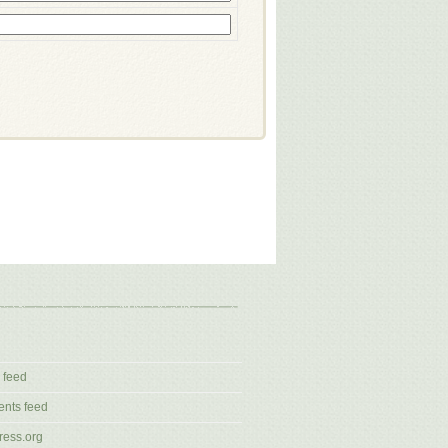
 feed
nts feed
ess.org