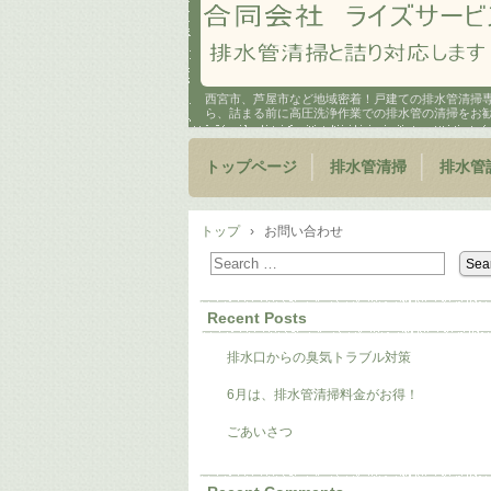
西宮市、芦屋市など地域密着！戸建ての排水管清掃
ら、詰まる前に高圧洗浄作業での排水管の清掃をお
トップページ
排水管清掃
排水管
トップ
›
お問い合わせ
Recent Posts
排水口からの臭気トラブル対策
6月は、排水管清掃料金がお得！
ごあいさつ