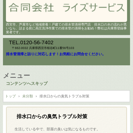
西宮市、芦屋市など地域密着！戸建ての排水管清掃専門店 排水口の水の流れが悪
いなら、詰まる前に高圧洗浄作業での排水管の清掃をお勧め！弊社は兵庫県登録事
業者です。
TEL.
0120-56-7402
〒662-0032 兵庫県西宮市桜谷町11番56号103
排水管清掃と詰りに対応します！お気軽にお問合せください。
メニュー
コンテンツへスキップ
トップ
›
未分類
›
排水口からの臭気トラブル対策
排水口からの臭気トラブル対策
生活している中で、部屋の臭いは気になるものです。